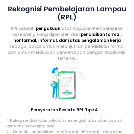
Rekognisi Pembelajaran Lampau
(RPL)
RPL adalah
pengakuan
atas Capaian Pembelajaran
seseorang yang diperoleh dari
pendidikan formal,
nonformal, informal, dan/atau pengalaman kerja
sebagai dasar untuk melanjutkan pendidikan formal
dan untuk melakukan penyetaraan dengan kualifikasi
tertentu.
Persyaratan Peserta RPL Tipe A
1. Paling rendah lulus sekolah menengah atas atau bentuk
lain yang sederajat; dan
2. Memiliki pendidikan nonformal, informal, dan/atau