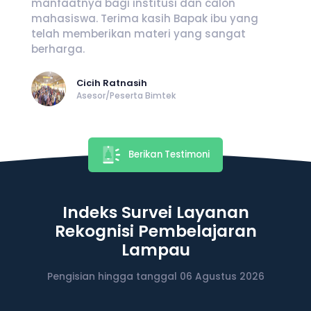
manfaatnya bagi institusi dan calon
mahasiswa. Terima kasih Bapak ibu yang
telah memberikan materi yang sangat
berharga.
Cicih Ratnasih
Asesor/Peserta Bimtek
Berikan Testimoni
Indeks Survei Layanan
Rekognisi Pembelajaran
Lampau
Pengisian hingga tanggal 06 Agustus 2026