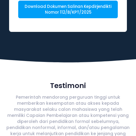
Download Dokumen Salinan Kepdirjendikti
Nomor 112/B/KPT/2025
Testimoni
Pemerintah mendorong perguruan tinggi untuk
memberikan kesempatan atau akses kepada
masyarakat selaku calon mahasiswa yang telah
memiliki Capaian Pembelajaran atau kompetensi yang
diperoleh dari pendidikan formal sebelumnya,
pendidikan nonformal, informal, dan/atau pengalaman
kerja untuk melanjutkan pendidikan ke jenjang yang