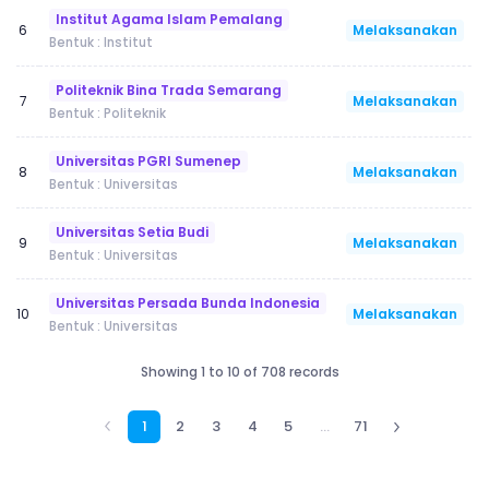
Institut Agama Islam Pemalang
Melaksanakan
6
Bentuk : Institut
Politeknik Bina Trada Semarang
Melaksanakan
7
Bentuk : Politeknik
Universitas PGRI Sumenep
Melaksanakan
8
Bentuk : Universitas
Universitas Setia Budi
Melaksanakan
9
Bentuk : Universitas
Universitas Persada Bunda Indonesia
Melaksanakan
10
Bentuk : Universitas
Showing 1 to 10 of 708 records
1
2
3
4
5
…
71