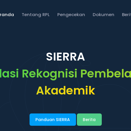
eranda
Tentang RPL
Pengecekan
Dokumen
Ber
SIERRA
asi Rekognisi Pembela
Akademik
Panduan SIERRA
Berita