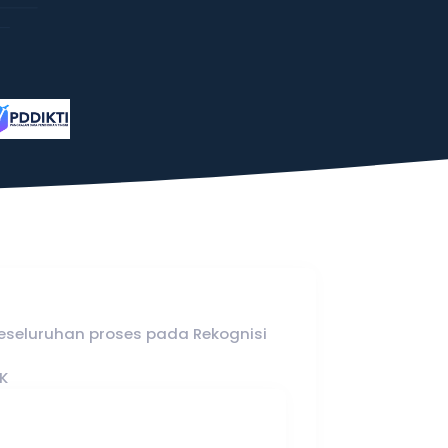
eseluruhan proses pada Rekognisi
K