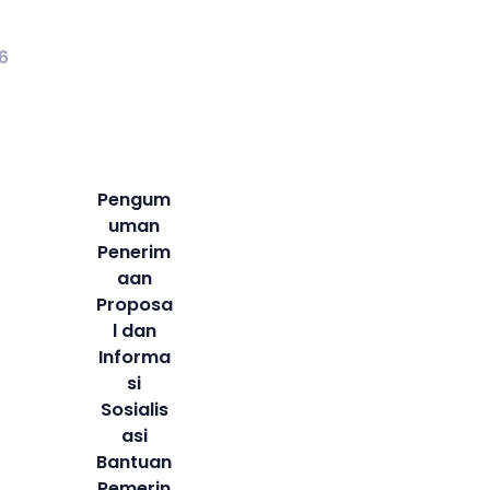
6
Pengum
uman
Penerim
aan
Proposa
l dan
Informa
si
Sosialis
asi
Bantuan
Pemerin