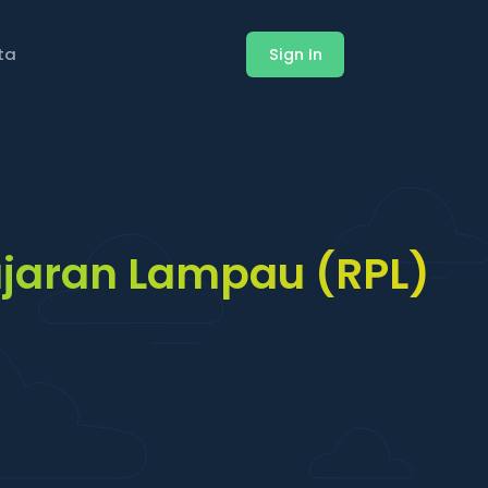
ita
Sign In
jaran Lampau (RPL)