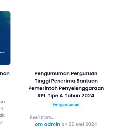
anan
Pengumuman Perguruan
Tinggi Penerima Bantuan
Pemerintah Penyelenggaraan
RPL Tipe A Tahun 2024
an
Pengumuman
an
ak
Read more...
u-
om admin
on 30 Mei 2024