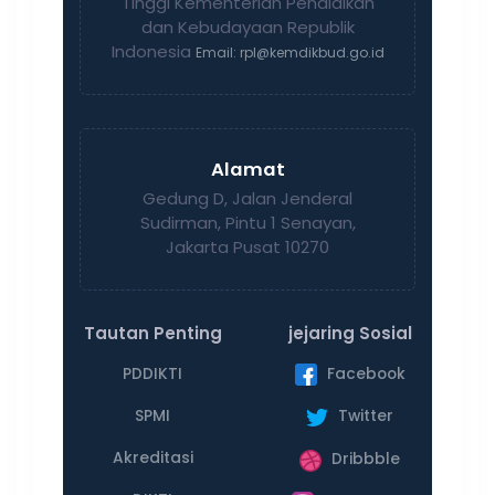
Tinggi Kementerian Pendidikan
dan Kebudayaan Republik
Indonesia
Email: rpl@kemdikbud.go.id
Alamat
Gedung D, Jalan Jenderal
Sudirman, Pintu 1 Senayan,
Jakarta Pusat 10270
Tautan Penting
jejaring Sosial
PDDIKTI
Facebook
SPMI
Twitter
Akreditasi
Dribbble