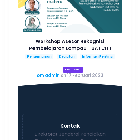
Workshop Asesor Rekognisi
Pembelajaran Lampau - BATCH I
Pengumuman
Kegiatan
Informasi Penting
Read more...
om admin
on 17 Februari 2023
Kontak
Direktorat Jenderal Pendidikan