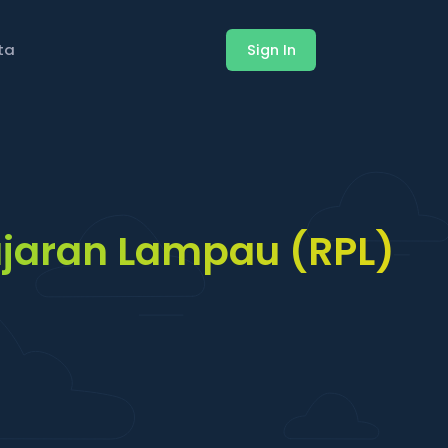
ita
Sign In
jaran Lampau (RPL)