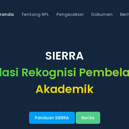
eranda
Tentang RPL
Pengecekan
Dokumen
Ber
SIERRA
asi Rekognisi Pembela
Akademik
Panduan SIERRA
Berita