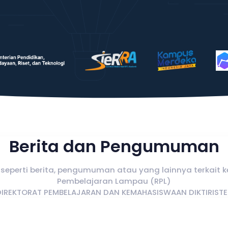
Berita dan Pengumuman
seperti berita, pengumuman atau yang lainnya terkait k
Pembelajaran Lampau (RPL)
DIREKTORAT PEMBELAJARAN DAN KEMAHASISWAAN DIKTIRISTE