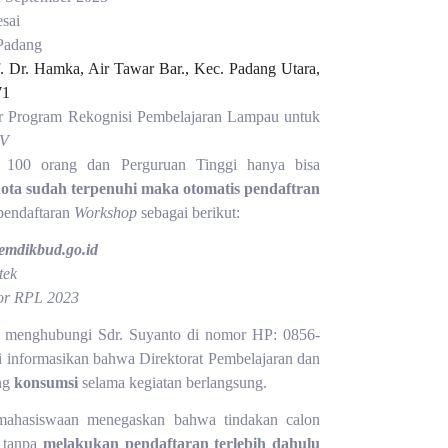
esai
 Padang
of. Dr. Hamka, Air Tawar Bar., Kec. Padang Utara,
71
r Program Rekognisi Pembelajaran Lampau untuk
 V
 100 orang dan Perguruan Tinggi hanya bisa
uota sudah terpenuhi maka otomatis pendaftran
pendaftaran
Workshop
sebagai berikut:
emdikbud.go.id
tek
or RPL 2023
pat menghubungi Sdr. Suyanto di nomor HP: 0856-
i informasikan bahwa Direktorat Pembelajaran dan
ng
konsumsi
selama kegiatan berlangsung.
emahasiswaan menegaskan bahwa tindakan calon
p tanpa
melakukan pendaftaran terlebih dahulu