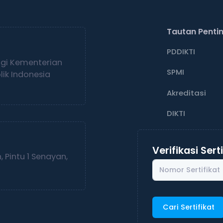
Tautan Penti
PDDIKTI
ggi Kementerian
SPMI
ik Indonesia
Akreditasi
DIKTI
Verifikasi Sert
 Pintu 1 Senayan,
Cari Sertifikat