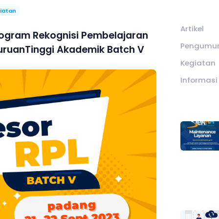
iatan
Artikel
ogram Rekognisi Pembelajaran
Pengumu
uruanTinggi Akademik Batch V
Kegiatan
Informasi