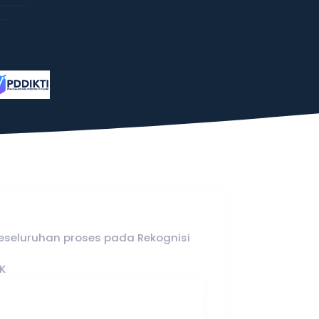
eseluruhan proses pada Rekognisi
K