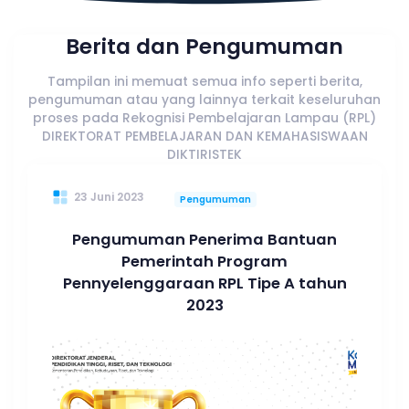
Berita dan Pengumuman
Tampilan ini memuat semua info seperti berita,
pengumuman atau yang lainnya terkait keseluruhan
proses pada Rekognisi Pembelajaran Lampau (RPL)
DIREKTORAT PEMBELAJARAN DAN KEMAHASISWAAN
DIKTIRISTEK
23 Juni 2023
Pengumuman
Pengumuman Penerima Bantuan
Pemerintah Program
Pennyelenggaraan RPL Tipe A tahun
2023