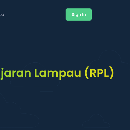
ita
Sign In
jaran Lampau (RPL)