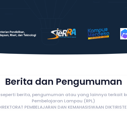
Berita dan Pengumuman
seperti berita, pengumuman atau yang lainnya terkait k
Pembelajaran Lampau (RPL)
DIREKTORAT PEMBELAJARAN DAN KEMAHASISWAAN DIKTIRISTE