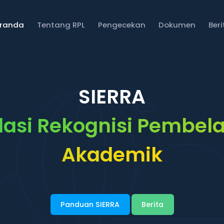
eranda
Tentang RPL
Pengecekan
Dokumen
Ber
SIERRA
asi Rekognisi Pembela
Akademik
Panduan SIERRA
Berita