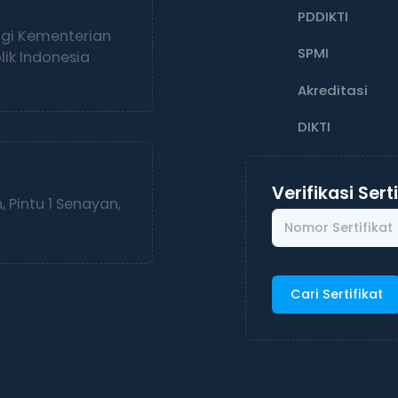
PDDIKTI
ggi Kementerian
SPMI
ik Indonesia
Akreditasi
DIKTI
Verifikasi Sert
 Pintu 1 Senayan,
Cari Sertifikat