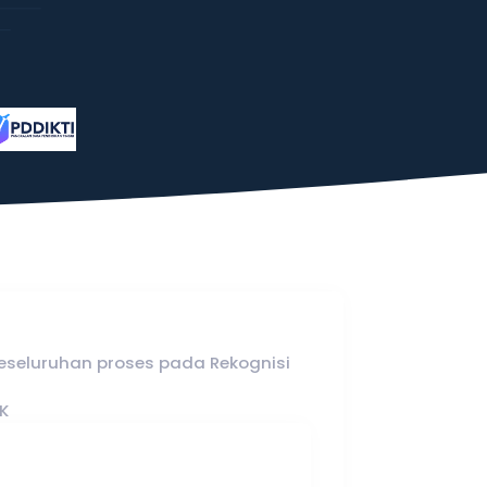
eseluruhan proses pada Rekognisi
K