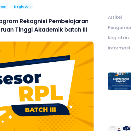
man
Kegiatan
Artikel
ogram Rekognisi Pembelajaran
Pengumu
uan Tinggi Akademik batch III
Kegiatan
Informasi