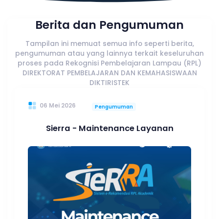
Berita dan Pengumuman
Tampilan ini memuat semua info seperti berita,
pengumuman atau yang lainnya terkait keseluruhan
proses pada Rekognisi Pembelajaran Lampau (RPL)
DIREKTORAT PEMBELAJARAN DAN KEMAHASISWAAN
DIKTIRISTEK
06 Mei 2026
Pengumuman
Sierra - Maintenance Layanan